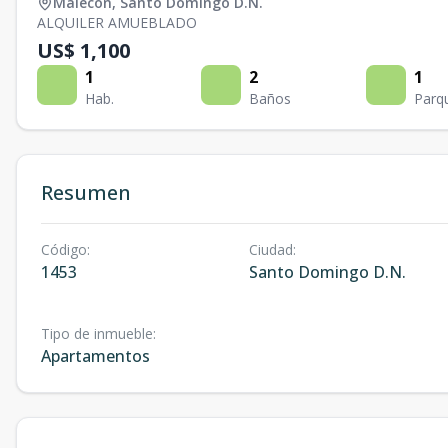
Malecon
,
Santo Domingo D.N.
ALQUILER AMUEBLADO
US$ 1,100
1
2
1
Hab.
Baños
Parq
Resumen
Código
:
Ciudad
:
1453
Santo Domingo D.N.
Tipo de inmueble
:
Apartamentos