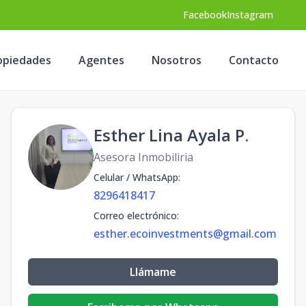
Facebook
Instagram
opiedades
Agentes
Nosotros
Contacto
Esther Lina Ayala P.
Asesora Inmobiliria
Celular / WhatsApp
:
8296418417
Correo electrónico
:
esther.ecoinvestments@gmail.com
Llámame