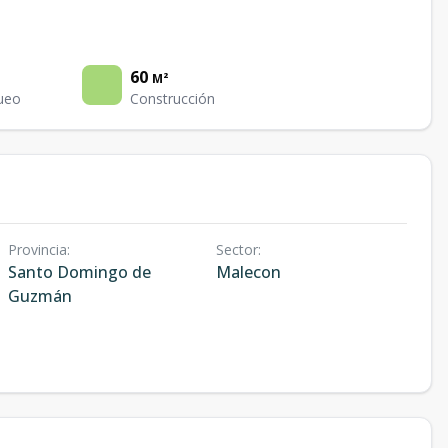
60
M²
ueo
Construcción
Provincia
:
Sector
:
Santo Domingo de
Malecon
Guzmán