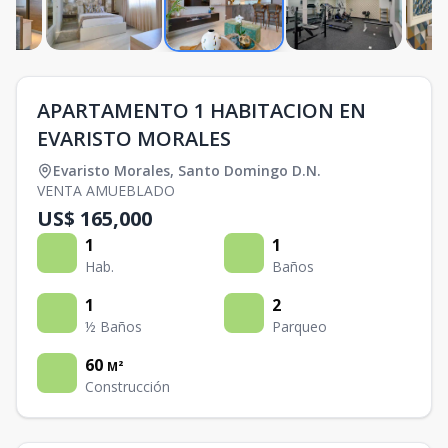
APARTAMENTO 1 HABITACION EN
EVARISTO MORALES
Evaristo Morales
,
Santo Domingo D.N.
VENTA AMUEBLADO
US$ 165,000
1
1
Hab.
Baños
1
2
½ Baños
Parqueo
60
M²
Construcción