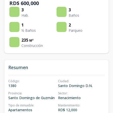
RD$ 600,000
3
3
Hab.
Baños
1
2
½ Baños
Parqueo
235
M²
Construcción
Resumen
Código
:
Ciudad
:
1380
Santo Domingo D.N.
Provincia
:
Sector
:
Santo Domingo de Guzmán
Renacimiento
Tipo de inmueble
:
Mantenimiento
:
Apartamentos
RD$ 12,000