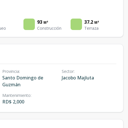
93
37.2
M²
M²
ueo
Construcción
Terraza
Provincia
:
Sector
:
Santo Domingo de
Jacobo Majluta
Guzmán
Mantenimiento
:
RD$ 2,000