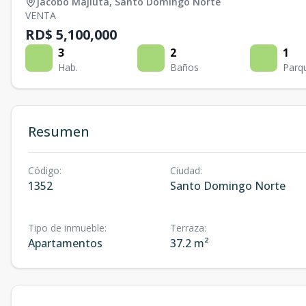
Jacobo Majluta
,
Santo Domingo Norte
VENTA
RD$ 5,100,000
3
2
1
Hab.
Baños
Parq
Resumen
Código
:
Ciudad
:
1352
Santo Domingo Norte
Tipo de inmueble
:
Terraza
:
Apartamentos
37.2 m²