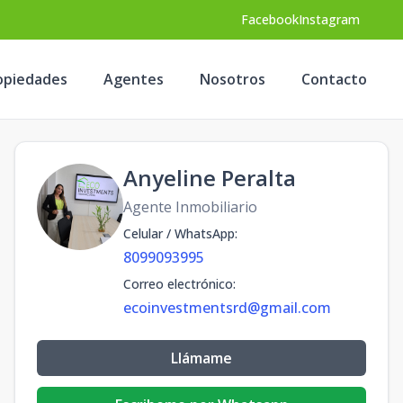
Facebook
Instagram
opiedades
Agentes
Nosotros
Contacto
Anyeline Peralta
Agente Inmobiliario
Celular / WhatsApp
:
8099093995
Correo electrónico
:
ecoinvestmentsrd@gmail.com
Llámame