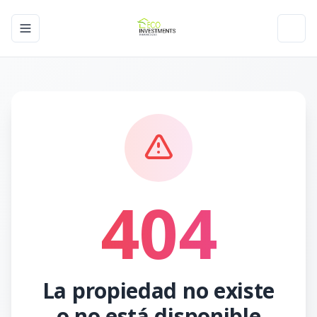
Toggle navigation menu
Toggl
404
La propiedad no existe
o no está disponible