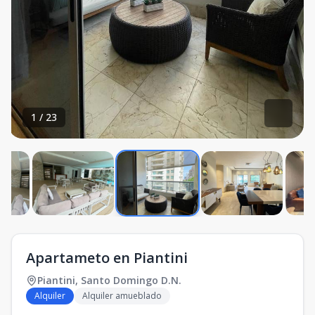
1
/
23
Apartameto en Piantini
Piantini
,
Santo Domingo D.N.
Alquiler
Alquiler amueblado