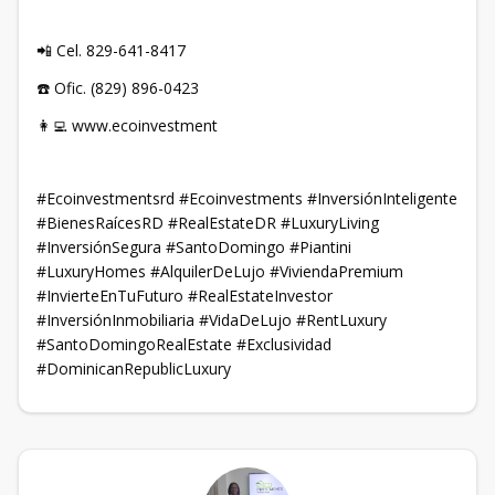
📲 Cel. 829-641-8417
☎️ Ofic. (829) 896-0423
👩‍💻 www.ecoinvestment
#Ecoinvestmentsrd #Ecoinvestments #InversiónInteligente
#BienesRaícesRD #RealEstateDR #LuxuryLiving
#InversiónSegura #SantoDomingo #Piantini
#LuxuryHomes #AlquilerDeLujo #ViviendaPremium
#InvierteEnTuFuturo #RealEstateInvestor
#InversiónInmobiliaria #VidaDeLujo #RentLuxury
#SantoDomingoRealEstate #Exclusividad
#DominicanRepublicLuxury