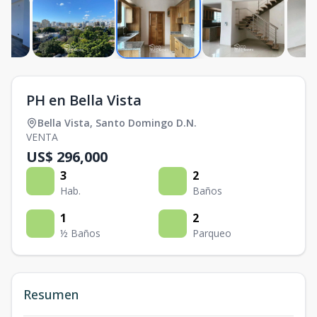
PH en Bella Vista
Bella Vista
,
Santo Domingo D.N.
VENTA
US$ 296,000
3
2
Hab.
Baños
1
2
½ Baños
Parqueo
Resumen