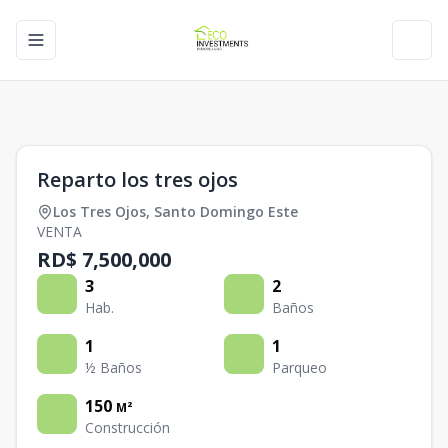
Toggle navigation menu
Toggl
1
/
0
Reparto los tres ojos
Los Tres Ojos
,
Santo Domingo Este
VENTA
RD$ 7,500,000
3
2
Hab.
Baños
1
1
½ Baños
Parqueo
150
M²
Construcción