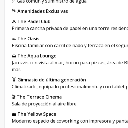
✅ Gas común y suministro de agua.
🌴
Amenidades Exclusivas
🎾
The Padel Club
Primera cancha privada de pádel en una torre residenci
🏊
The Oasis
Piscina familiar con carril de nado y terraza en el segu
🌅
The Aqua Lounge
Jacuzzis con vista al mar, horno para pizzas, área de BB
mar.
🏋️
Gimnasio de última generación
Climatizado, equipado profesionalmente y con tablet p
🎬
The Terrace Cinema
Sala de proyección al aire libre.
💼
The Yellow Space
Moderno espacio de coworking con impresora y pantal