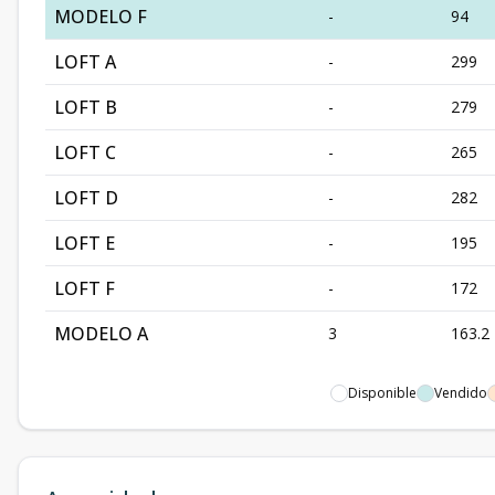
MODELO F
-
94
LOFT A
-
299
LOFT B
-
279
LOFT C
-
265
LOFT D
-
282
LOFT E
-
195
LOFT F
-
172
MODELO A
3
163.2
Disponible
Vendido