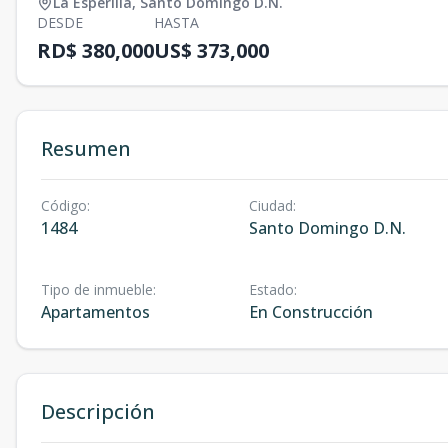
La Esperilla
,
Santo Domingo D.N.
DESDE
HASTA
RD$ 380,000
US$ 373,000
Resumen
Código
:
Ciudad
:
1484
Santo Domingo D.N.
Tipo de inmueble
:
Estado
:
Apartamentos
En Construcción
Descripción