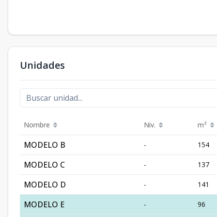
Unidades
Nombre
Niv.
m²
MODELO B
-
154
MODELO C
-
137
MODELO D
-
141
MODELO E
-
96