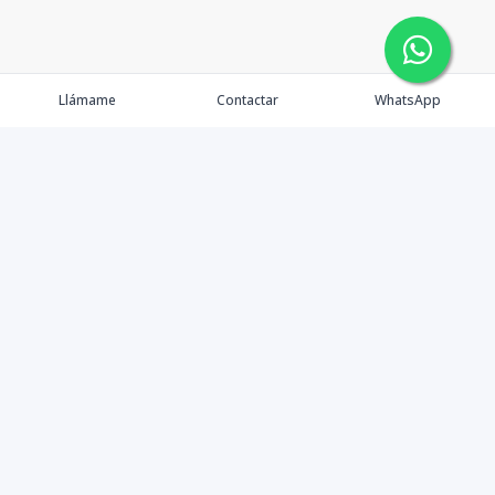
Llámame
Contactar
WhatsApp
Propiedades
Agentes
Nosotros
Contacto
Facebook
Instagram